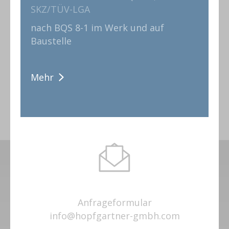
SKZ/TÜV-LGA
nach BQS 8-1 im Werk und auf
Baustelle
Mehr
Anfrageformular
info@hopfgartner-gmbh.com