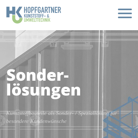
Sonder­
lösungen
Kunststoffbauteile als Sonder- / Speziallösung für
besondere Kundenwünsche