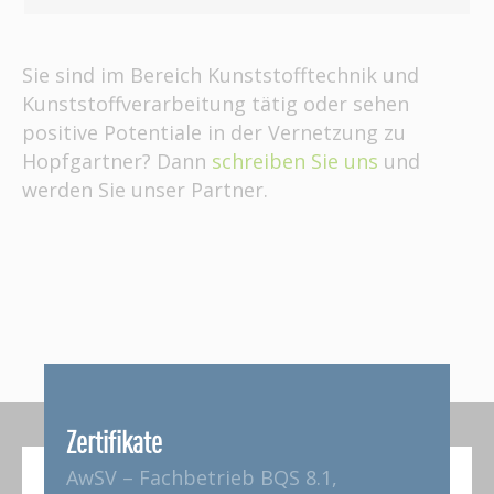
Sie sind im Bereich Kunststofftechnik und
Kunststoffverarbeitung tätig oder sehen
positive Potentiale in der Vernetzung zu
Hopfgartner? Dann
schreiben Sie uns
und
werden Sie unser Partner.
Zertifikate
AwSV – Fachbetrieb BQS 8.1,