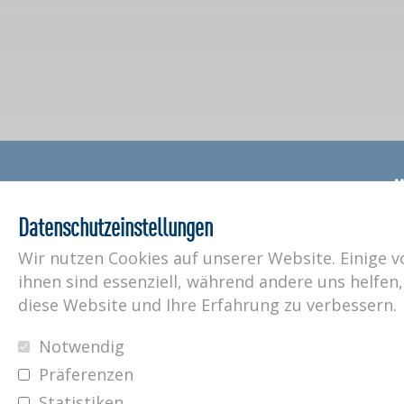
Impressum
Datenschutz
AGB
Referenzobjekte
Datenschutzeinstellungen
Netzwerkpartner
Downloads
Kunststoffe
Sitemap
Wir nutzen Cookies auf unserer Website. Einige v
ihnen sind essenziell, während andere uns helfen,
diese Website und Ihre Erfahrung zu verbessern.
Notwendig
Präferenzen
Statistiken