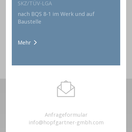
SKZ/TÜV-LGA
nach BQS 8-1 im Werk und auf
Baustelle
Mehr
Anfrageformular
info@hopfgartner-gmbh.com